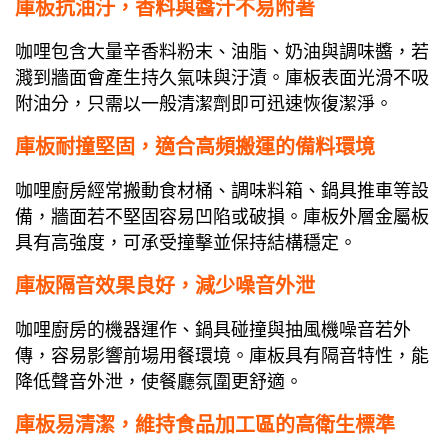
庫板抗油汙，香料與醬汁不易附著
咖哩包含大量辛香料粉末、油脂、奶油與調味醬，若
濺到牆面會產生持久氣味與汙漬。庫板表面光滑不吸
附油分，只需以一般清潔劑即可迅速恢復潔淨。
庫板耐撞堅固，適合高頻搬運的備料環境
咖哩廚房經常搬動食材桶、調味料箱、鍋具推車等設
備，牆面若不堅固容易凹陷或破損。庫板外層金屬板
具有高強度，可承受撞擊並保持結構穩定。
庫板隔音效果良好，減少噪音外泄
咖哩廚房的機器運作、鍋具碰撞與抽風機噪音若外
傳，容易影響前場用餐環境。庫板具有隔音特性，能
降低聲音外泄，使餐廳氛圍更舒適。
庫板易清潔，維持食品加工區的高衛生標準