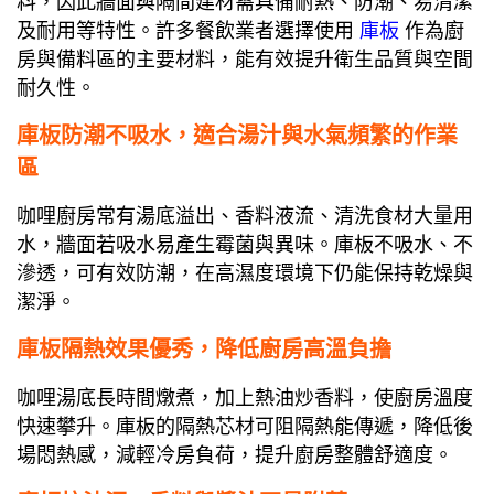
料，因此牆面與隔間建材需具備耐熱、防潮、易清潔
及耐用等特性。許多餐飲業者選擇使用
庫板
作為廚
房與備料區的主要材料，能有效提升衛生品質與空間
耐久性。
庫板防潮不吸水，適合湯汁與水氣頻繁的作業
區
咖哩廚房常有湯底溢出、香料液流、清洗食材大量用
水，牆面若吸水易產生霉菌與異味。庫板不吸水、不
滲透，可有效防潮，在高濕度環境下仍能保持乾燥與
潔淨。
庫板隔熱效果優秀，降低廚房高溫負擔
咖哩湯底長時間燉煮，加上熱油炒香料，使廚房溫度
快速攀升。庫板的隔熱芯材可阻隔熱能傳遞，降低後
場悶熱感，減輕冷房負荷，提升廚房整體舒適度。