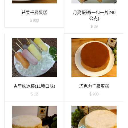
芒果千層蛋糕
月亮蝦餅(一包一片240
公克)
$ 900
$ 89
古早味冰棒(11種口味)
巧克力千層蛋糕
$ 12
$ 900