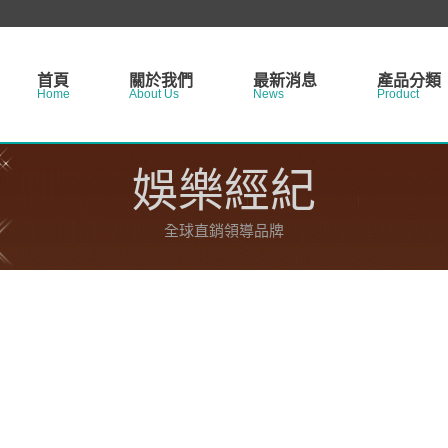
首頁
關於我們
最新消息
產品分類
Home
About Us
News
Product
最新訊息
千層薄餅蛋
網路行銷
工業與工程
娛樂經紀
包車接送服務
網路行銷
娛樂經紀
八大
全球直銷領導品牌
月子中心
月亮蝦餅
旅遊服務
冰棒
公關公司
贈品製作
設計類
金融服務
清潔服務
專業工程