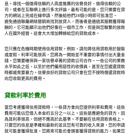
息。尋找一個值得信賴的人高度推薦的信譽良好，值得信賴的公
司，或者在互聯網上進行多次評論。最有可能的是，您只需要在貸
方的網站上完成在線申請，然後給他們24個小時即可批准您。
避免通過聯屬網絡營銷商找到放貸人，而後者是通過其服務獲得報
酬的。它可能顯示出他們好像在一個市工作，但是與您聯繫的放款
人在國外經營。這會大大增加轉嫁給您的貸款成本。
您只應在危機時期使用信用貸款。例如，請勿將信用貸款用於服裝
或度假。利率可能很高，您將為一開始並不重要的事情付出大量金
錢。您需要確保與一家信譽卓著的貸款公司合作。一些公司的業務
水平如此之低，以至於他們僱用惡性的收債員，甚至在您遲還貸款
時都威脅要暴力。信譽良好的貸款公司只會在您不按時償還貸款時
向您收取更高的費用。
貸款利率於費用
當您考慮獲得信用貸款時，一些貸方會向您提供利率和費用，這些
費用可能佔您借入本金的五分之一以上。這些是應避免的貸方，因
為其利率很高，但絕不應高於此基準。不要躺在信用貸款表格上。
只要您的信息是準確和最新的並且您有可靠的收入來源，您的申請
就可能會獲得批准。您將來可能也會損害獲得貸款的能力。如果您