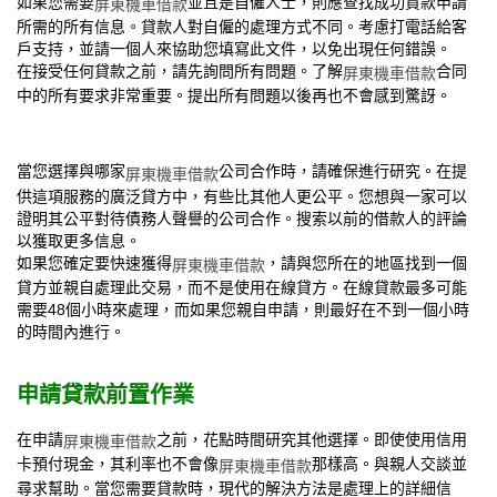
如果您需要
並且是自僱人士，則應查找成功貸款申請
屏東機車借款
所需的所有信息。貸款人對自僱的處理方式不同。考慮打電話給客
戶支持，並請一個人來協助您填寫此文件，以免出現任何錯誤。
在接受任何貸款之前，請先詢問所有問題。了解
合同
屏東機車借款
中的所有要求非常重要。提出所有問題以後再也不會感到驚訝。
當您選擇與哪家
公司合作時，請確保進行研究。在提
屏東機車借款
供這項服務的廣泛貸方中，有些比其他人更公平。您想與一家可以
證明其公平對待債務人聲譽的公司合作。搜索以前的借款人的評論
以獲取更多信息。
如果您確定要快速獲得
，請與您所在的地區找到一個
屏東機車借款
貸方並親自處理此交易，而不是使用在線貸方。在線貸款最多可能
需要48個小時來處理，而如果您親自申請，則最好在不到一個小時
的時間內進行。
申請貸款前置作業
在申請
之前，花點時間研究其他選擇。即使使用信用
屏東機車借款
卡預付現金，其利率也不會像
那樣高。與親人交談並
屏東機車借款
尋求幫助。當您需要貸款時，現代的解決方法是處理上的詳細信