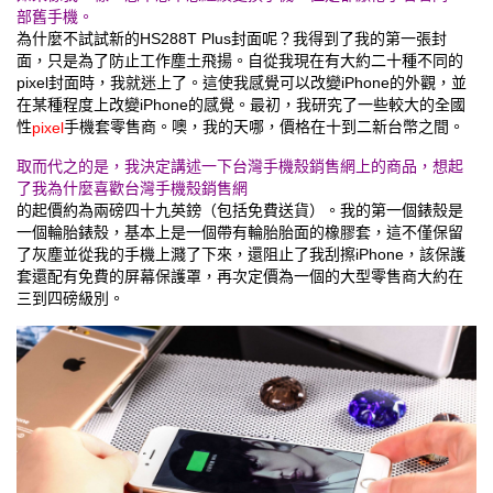
部舊手機。
為什麼不試試新的HS288T Plus封面呢？我得到了我的第一張封
面，只是為了防止工作塵土飛揚。自從我現在有大約二十種不同的
pixel封面時，我就迷上了。這使我感覺可以改變iPhone的外觀，並
在某種程度上改變iPhone的感覺。最初，我研究了一些較大的全國
性
手機套零售商。噢，我的天哪，價格在十到二新台幣之間。
pixel
取而代之的是，我決定講述一下台灣手機殼銷售網上的商品，想起
了我為什麼喜歡台灣手機殼銷售網
的起價約為兩磅四十九英鎊（包括免費送貨）。我的第一個錶殼是
一個輪胎錶殼，基本上是一個帶有輪胎胎面的橡膠套，這不僅保留
了灰塵並從我的手機上濺了下來，還阻止了我刮擦iPhone，該保護
套還配有免費的屏幕保護罩，再次定價為一個的大型零售商大約在
三到四磅級別。