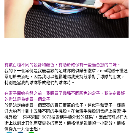
有數百種不同的
設計和顏色，有助於確保有一些適合您的口味。
我的下一個案例是我最喜歡的足球隊的俱樂部徽章，
emi電磁干擾
通
常用於去酒吧，因為我可以輕鬆地踢我支持競爭對手球隊的朋友，
特別是當我的球隊擊敗他們的球隊時。
在妻子開始抱怨之前，我購買了幾種不同顏色的盒子，我決定最好
的辦法是為她買一個盒子
於是決定給她買一個漂亮的寶石覆蓋的盒子，這似乎和妻子一樣很
好大約有十到十五種不同的手機殼。在台灣手機殼銷售網上搜索“手
機外殼”一詞將返回“ 9073搜索到手機外殼的結果”，因此您可以在大
街上找到比其他商店更多的商品，價格僅是報價的一小部分。價格
僅從九十九便士起。