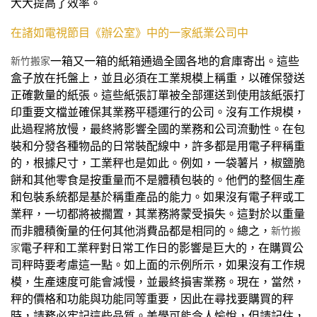
大大提高了效率。
在諸如電視節目《辦公室》中的一家紙業公司中
新竹搬家
一箱又一箱的紙箱通過全國各地的倉庫寄出。這些
盒子放在托盤上，並且必須在工業規模上稱重，以確保發送
正確數量的紙張。這些紙張訂單被全部運送到使用該紙張打
印重要文檔並確保其業務平穩運行的公司。沒有工作規模，
此過程將放慢，最終將影響全國的業務和公司流動性。在包
裝和分發各種物品的日常裝配線中，許多都是用電子秤稱重
的，根據尺寸，工業秤也是如此。例如，一袋薯片，椒鹽脆
餅和其他零食是按重量而不是體積包裝的。他們的整個生產
和包裝系統都是基於稱重產品的能力。如果沒有電子秤或工
業秤，一切都將被擱置，其業務將蒙受損失。這對於以重量
而非體積衡量的任何其他消費品都是相同的。總之，
新竹搬
家
電子秤和工業秤對日常工作日的影響是巨大的，在購買公
司秤時要考慮這一點。如上面的示例所示，如果沒有工作規
模，生產速度可能會減慢，並最終損害業務。現在，當然，
秤的價格和功能與功能同等重要，因此在尋找要購買的秤
時，請務必牢記這些品質。美學可能令人愉悅，但請記住，