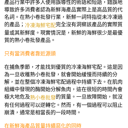
產品行業中許多人使用誤導性的術語和短語，錯誤地
導致許多消費者認為新鮮海產品實際上是高品質的代
名詞。在熟小卷批發行業，新鮮一詞特指從未冷凍過
的產品；
完全沒有洞察該產品的實際質
冷凍海鮮宅配
量或其新鮮度。現實情況是，新鮮的海鮮很少是最優
質的熟小卷批發產品。
只有當消費者靠近源頭
在捕魚季節，才能找到優質的冷凍海鮮宅配。這是因
為一旦收穫熟小卷批發，就會開始緩慢而持續的分
解，並在整個冷凍海鮮宅配過程中持續下去。在肌肉
組織中發現的酶開始分解魚肉，這在很短的時間內會
極大地危及
的質量。一旦故障開始，就沒
熟小卷批發
有任何過程可以逆轉它。然而，有一個過程可以阻止
崩潰，通常是相當長的一段時間。
在新鮮海產品質量持續惡化的同時