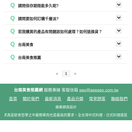
Q
請問保存期限能多久呢?
Q
請問要如何訂購千層派?
Q
若我購買的產品有問題該如何處理？如何退換貨？
Q
台南美食
Q
台南美食推薦
1
台南美食推薦網
服務專線
客服信箱
seo@appseo.com.tw
首頁
關於我們
最新消息
產品分類
常見問答
聯絡我們
蘋果網頁設計
味求真是飲食哲學之中最簡單而也是最高的要求，全台灣中式料理、日式料理還是異