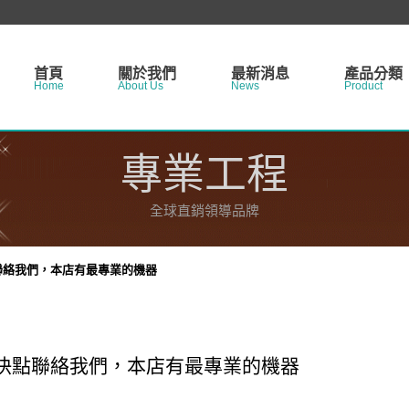
首頁
關於我們
最新消息
產品分類
Home
About Us
News
Product
最新訊息
千層薄餅蛋
網路行銷
工業與工程
專業工程
包車接送服務
網路行銷
娛樂經紀
八大
全球直銷領導品牌
月子中心
月亮蝦餅
旅遊服務
冰棒
聯絡我們，本店有最專業的機器
公關公司
贈品製作
設計類
金融服務
快點聯絡我們，本店有最專業的機器
清潔服務
專業工程